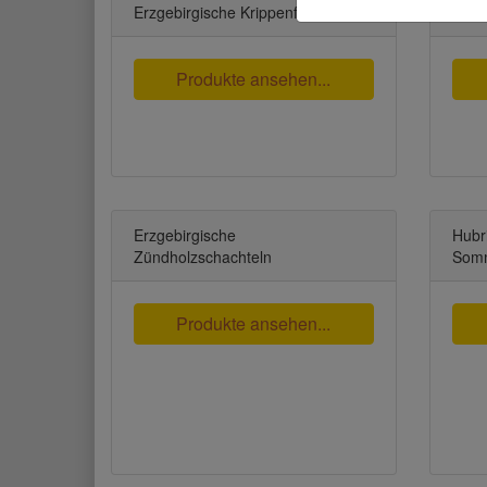
Erzgebirgische Krippenfiguren
Erzge
Produkte ansehen...
Erzgebirgische
Hubr
Zündholzschachteln
Somm
Produkte ansehen...