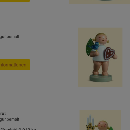
gur,bemalt
nformationen
rot
gur,bemalt
*
Gewicht
0.013 kg