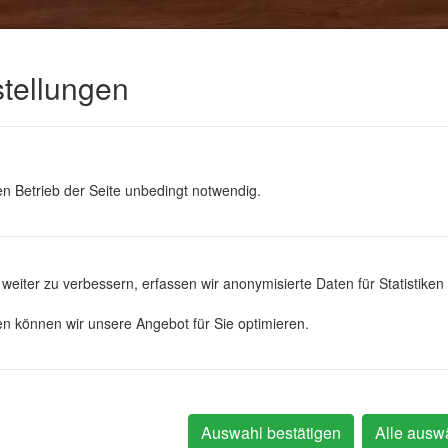
tellungen
en Betrieb der Seite unbedingt notwendig.
uchtungen
Bilderbücher
Christbaumschmuck
Erzgebirg
weiter zu verbessern, erfassen wir anonymisierte Daten für Statistiken
t
ken können wir unsere Angebot für Sie optimieren.
ie Nürnberg und der Lebkuchen. Hier finden Sie echte deutsche Hand
Auswahl bestätigen
Alle ausw