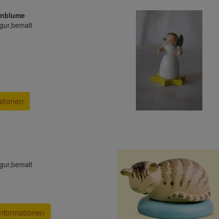
hnblume
gur,bemalt
ationen
gur,bemalt
nformationen