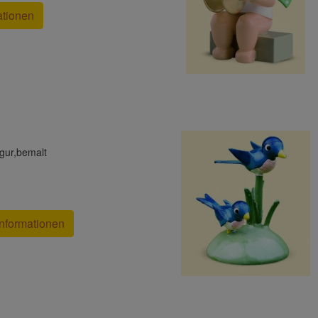
ationen
gur,bemalt
nformationen