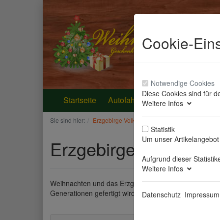
Cookie-Eins
Notwendige Cookies
Diese Cookies sind für d
Startseite
Autofahrer-Schutzengel
Bele
Weitere Infos
Sie sind hier:
Erzgebirge Volkskunst
Statistik
Um unser Artikelangebot 
Erzgebirge Volkskuns
Aufgrund dieser Statisti
Weitere Infos
Weihnachten und das Erzgebierge gehören zusammen, w
Generationen gefertigt wird.
Datenschutz
Impressum