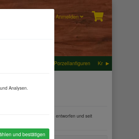
Anmelden
e Volkskunst
Goebel, Porzellanfiguren
Krippe
Nikolau
 und Analysen.
werkskunst, die mit Liebe entworfen und seit
ählen und bestätigen