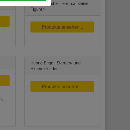
nchen
Erzgebirgische Tiere u.a. kleine
Figuren
Produkte ansehen...
Hubrig Engel, Sternen- und
Himmelskinder
Produkte ansehen...
n,