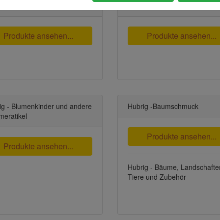
birgische Miniaturen - Flade
Erzgebirgische Räuchermän
Produkte ansehen...
Produkte ansehen...
ig - Blumenkinder und andere
Hubrig -Baumschmuck
eratikel
Produkte ansehen...
Produkte ansehen...
Hubrig - Bäume, Landschafte
Tiere und Zubehör