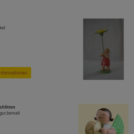
kel
nformationen
hlitten
gur,bemalt