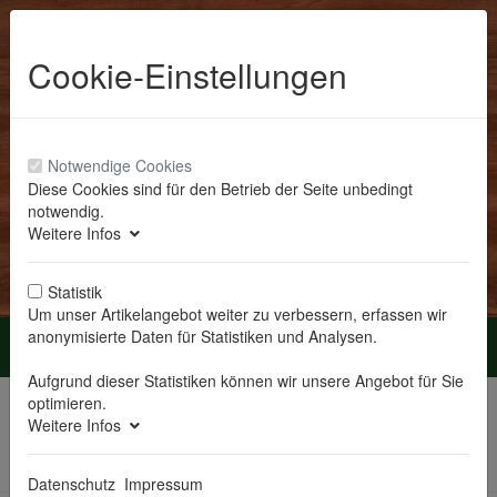
Cookie-Einstellungen
Notwendige Cookies
Diese Cookies sind für den Betrieb der Seite unbedingt
notwendig.
Anmelden
Weitere Infos
Statistik
Um unser Artikelangebot weiter zu verbessern, erfassen wir
anonymisierte Daten für Statistiken und Analysen.
Menü
Aufgrund dieser Statistiken können wir unsere Angebot für Sie
Sie sind hier:
Erzgebirge Volkskunst
optimieren.
Weitere Infos
Zur
Artikel
Artikel 16
nächster
Übersicht
zurück
von 74
Artikel
Datenschutz
Impressum