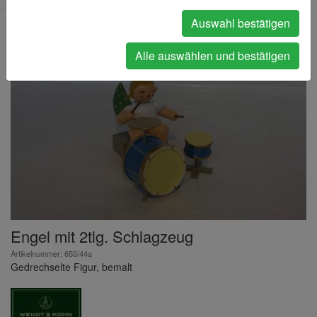
Auswahl bestätigen
Alle auswählen und bestätigen
Engel mit 2tlg. Schlagzeug
Artikelnummer: 650/44a
Gedrechselte Figur, bemalt