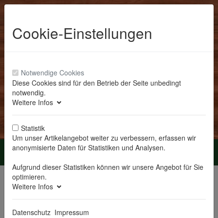
Cookie-Einstellungen
Notwendige Cookies
Diese Cookies sind für den Betrieb der Seite unbedingt
notwendig.
Anmelden
Weitere Infos
Statistik
Um unser Artikelangebot weiter zu verbessern, erfassen wir
anonymisierte Daten für Statistiken und Analysen.
Menü
Aufgrund dieser Statistiken können wir unsere Angebot für Sie
Sie sind hier:
Erzgebirge Volkskunst
Wendt & Kühn
optimieren.
Weihnachtskollektion
Weitere Infos
Zur
Artikel 1 von
nächster
Datenschutz
Impressum
Übersicht
14
Artikel