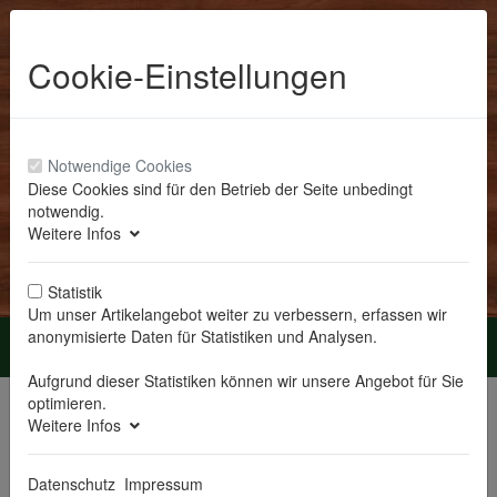
Cookie-Einstellungen
Notwendige Cookies
Diese Cookies sind für den Betrieb der Seite unbedingt
notwendig.
Anmelden
Weitere Infos
Statistik
Um unser Artikelangebot weiter zu verbessern, erfassen wir
anonymisierte Daten für Statistiken und Analysen.
Menü
Aufgrund dieser Statistiken können wir unsere Angebot für Sie
Sie sind hier:
Erzgebirge Volkskunst
Wendt & Kühn
optimieren.
Auslaufartikel 2015
Weitere Infos
Auslaufartikel 2015
Datenschutz
Impressum